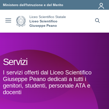
Vai ai contenuti
Vai al menu di navigazione
Vai al footer
Ministero dell'Istruzione e del Merito
Liceo Scientifico Statale
Liceo Scientifico
Giuseppe Peano
Servizi
I servizi offerti dal Liceo Scientifico
Giuseppe Peano dedicati a tutti i
genitori, studenti, personale ATA e
docenti