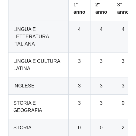
1°
2°
3°
anno
anno
anno
LINGUA E
4
4
4
LETTERATURA
ITALIANA
LINGUA E CULTURA
3
3
3
LATINA
INGLESE
3
3
3
STORIA E
3
3
0
GEOGRAFIA
STORIA
0
0
2