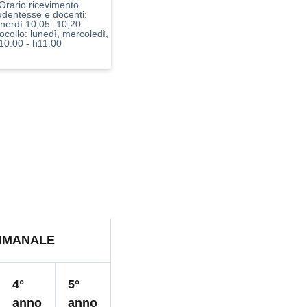
 Orario ricevimento
udentesse e docenti:
enerdì 10,05 -10,20
tocollo: lunedì, mercoledì,
 10:00 - h11:00
IMANALE
4°
5°
anno
anno