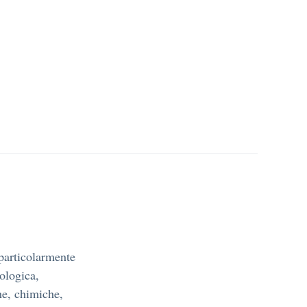
 particolarmente
nologica,
he, chimiche,