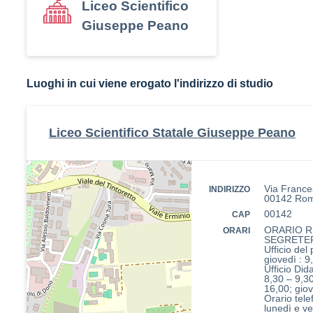
Liceo Scientifico
Giuseppe Peano
Luoghi in cui viene erogato l'indirizzo di studio
Liceo Scientifico Statale Giuseppe Peano
Via France
INDIRIZZO
00142 Ro
00142
CAP
ORARIO R
ORARI
SEGRETE
Ufficio del
giovedì : 9
Ufficio Did
8,30 – 9,3
16,00; gio
Orario tele
lunedì e v