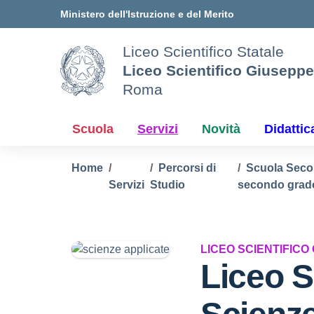
Vai ai contenuti
Vai al menu di navigazione
Vai al footer
Ministero dell'Istruzione e del Merito
Liceo Scientifico Statale
Liceo Scientifico Giusepp
Roma
Scuola
Servizi
Novità
Didattic
Home
Percorsi di
Scuola Seco
Servizi
Studio
secondo grad
LICEO SCIENTIFICO
Liceo S