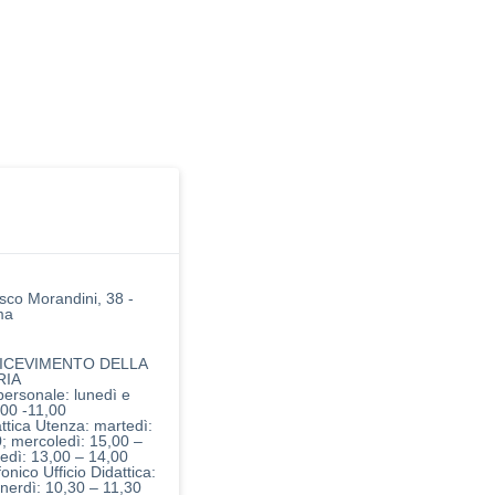
sco Morandini, 38 -
ma
ICEVIMENTO DELLA
RIA
 personale: lunedì e
,00 -11,00
attica Utenza: martedì:
0; mercoledì: 15,00 –
vedì: 13,00 – 14,00
fonico Ufficio Didattica:
enerdì: 10,30 – 11,30