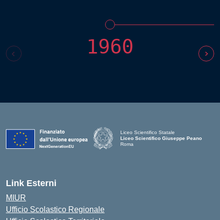
1960
Liceo Scientifico Statale
Liceo Scientifico Giuseppe Peano
Roma
Link Esterni
MIUR
Ufficio Scolastico Regionale