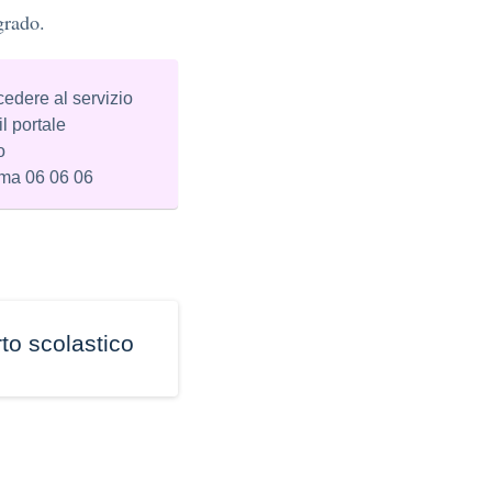
grado.
edere al servizio
l portale
o
ma 06 06 06
rto scolastico