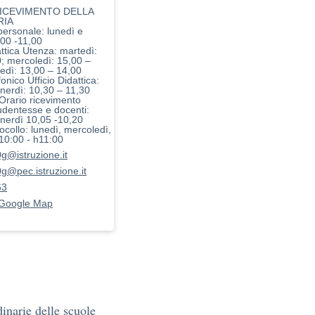
ICEVIMENTO DELLA
RIA
 personale: lunedì e
,00 -11,00
attica Utenza: martedì:
0; mercoledì: 15,00 –
vedì: 13,00 – 14,00
fonico Ufficio Didattica:
enerdì: 10,30 – 11,30
 Orario ricevimento
udentesse e docenti:
enerdì 10,05 -10,20
tocollo: lunedì, mercoledì,
 10:00 - h11:00
@istruzione.it
@pec.istruzione.it
63
 Google Map
dinarie delle scuole