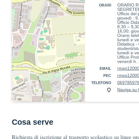
ORARIO R
ORARI
SEGRETE
Ufficio del
giovedì : 9
Ufficio Did
8,30 – 9,3
16,00; gio
Orario tele
lunedì e v
Didattica -
studenti/st
lunedì e v
Ufficio Pro
venerdì h.
rmps12000g
EMAIL
rmps12000g
PEC
06978597
TELEFONO
Naviga su
Cosa serve
Richiesta di iscrizione al trasporto scolastico su linee or