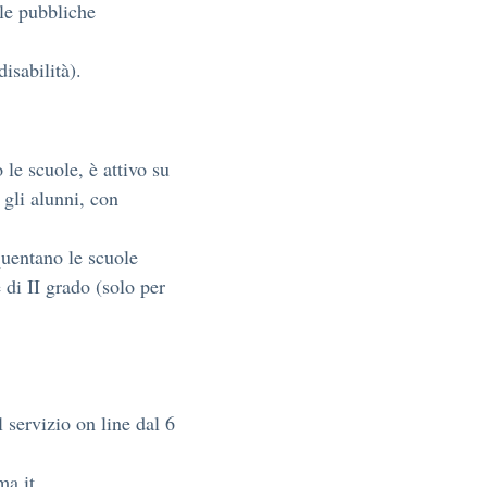
le pubbliche
isabilità).
 le scuole, è attivo su
i gli alunni, con
quentano le scuole
 di II grado (solo per
 servizio on line dal 6
a.it.