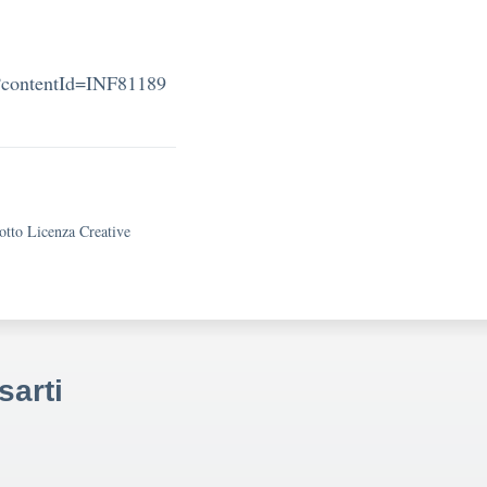
e?contentId=INF81189
sotto Licenza Creative
sarti