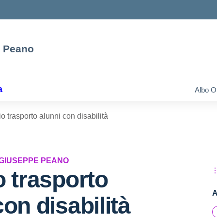
e Peano
a
Albo O
io trasporto alunni con disabilità
 GIUSEPPE PEANO
o trasporto
A
con disabilità