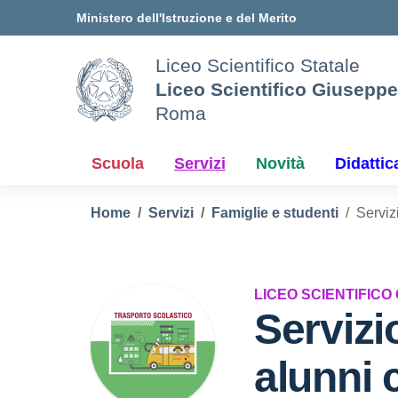
Vai ai contenuti
Vai al menu di navigazione
Vai al footer
Ministero dell'Istruzione e del Merito
Liceo Scientifico Statale
Liceo Scientifico Giusepp
Roma
Scuola
Servizi
Novità
Didattic
Home
Servizi
Famiglie e studenti
Serviz
LICEO SCIENTIFICO
Servizi
alunni 