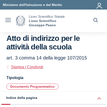
Vai ai contenuti
Vai al menu di navigazione
Vai al footer
Ministero dell'Istruzione e del Merito
Liceo Scientifico Statale
Liceo Scientifico
Giuseppe Peano
Atto di indirizzo per le
attività della scuola
art. 3 comma 14 della legge 107/2015
Stampa / Condividi
Tipologia
Documento Programmatico
Indice della pagina