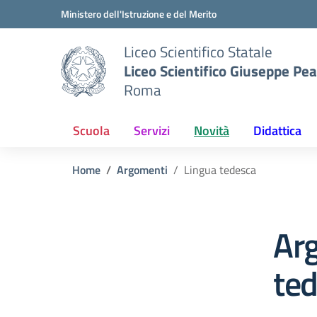
Vai ai contenuti
Vai al menu di navigazione
Vai al footer
Ministero dell'Istruzione e del Merito
Liceo Scientifico Statale
Liceo Scientifico Giuseppe Pe
Roma
Scuola
Servizi
Novità
Didattica
Home
Argomenti
Lingua tedesca
Ar
te