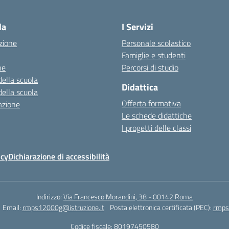
la
I Servizi
zione
Personale scolastico
Famiglie e studenti
ne
Percorsi di studio
della scuola
Didattica
della scuola
Offerta formativa
azione
Le schede didattiche
I progetti delle classi
icy
Dichiarazione di accessibilità
Indirizzo:
Via Francesco Morandini, 38 - 00142 Roma
Email:
rmps12000g@istruzione.it
Posta elettronica certificata (PEC):
rmps
Codice fiscale: 80197450580