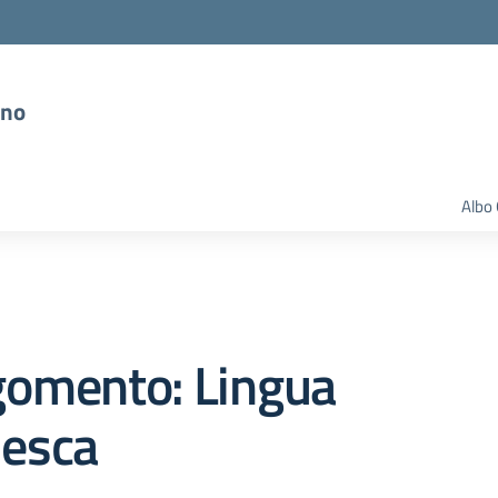
ano
Albo 
gomento: Lingua
desca