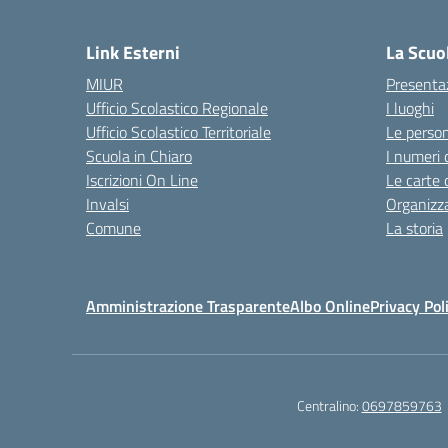
Link Esterni
La Scuo
MIUR
Presenta
Ufficio Scolastico Regionale
I luoghi
Ufficio Scolastico Territoriale
Le perso
Scuola in Chiaro
I numeri 
Iscrizioni On Line
Le carte 
Invalsi
Organizz
Comune
La storia
Amministrazione Trasparente
Albo Online
Privacy Pol
Centralino:
0697859763