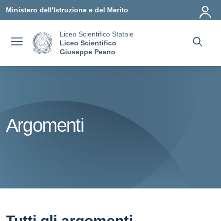
Vai ai contenuti
Vai al menu di navigazione
Vai al footer
Ministero dell'Istruzione e del Merito
Liceo Scientifico Statale
Liceo Scientifico
Giuseppe Peano
Argomenti
Tutti gli argomenti