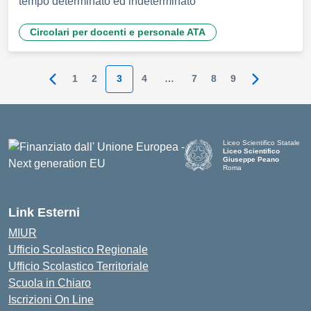
tempo determinato ed indeterminato
Circolari per docenti e personale ATA
1
2
3
4
…
7
8
9
Pagina precedente
Pagina suc
Liceo Scientifico Statale
Liceo Scientifico
Giuseppe Peano
Roma
Link Esterni
MIUR
Ufficio Scolastico Regionale
Ufficio Scolastico Territoriale
Scuola in Chiaro
Iscrizioni On Line