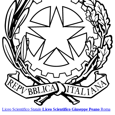
Liceo Scientifico Statale
Liceo Scientifico Giuseppe Peano
Roma