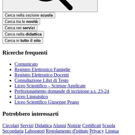
Cerca nella sezione
scuola
Cerca tra le
novità
Cerca nei
servizi
Cerca nella
didattica
Cerca in
tutto il sito
Ricerche frequenti
Comunicato
Registro Elettronico Famiglie
Registro Elettronico Docenti
Consultazione Libri di Testo
Liceo Scientifico – Scienze Applicate
Perfezionamento domande di iscrizione a.s. 23-24
Liceo Linguistico
Liceo Scientifico Giuseppe Peano
Potrebbero interessarti
Circolari
Servizi
Didattica
Alunni
Notizie
Certificati
Scuola
Secondaria
Laboratori
Regolamento d'istituto
Privacy
Lingua