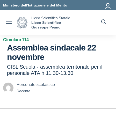
Vai ai contenuti
Vai al menu di navigazione
Vai al footer
Ministero dell'Istruzione e del Merito
Liceo Scientifico Statale
Liceo Scientifico
Giuseppe Peano
Circolare 114
Assemblea sindacale 22
novembre
CISL Scuola - assemblea territoriale per il
personale ATA h 11.30-13.30
Personale scolastico
Docente