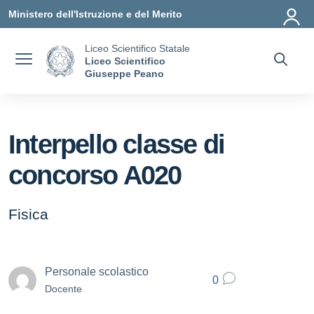
Vai ai contenuti
Vai al menu di navigazione
Vai al footer
Ministero dell'Istruzione e del Merito
Liceo Scientifico Statale
Liceo Scientifico
Giuseppe Peano
Interpello classe di
concorso A020
Fisica
Personale scolastico
0
Docente