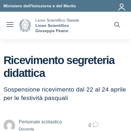
Vai ai contenuti
Vai al menu di navigazione
Vai al footer
Ministero dell'Istruzione e del Merito
Liceo Scientifico Statale
Liceo Scientifico
Giuseppe Peano
Ricevimento segreteria
didattica
Sospensione ricevimento dal 22 al 24 aprile
per le festività pasquali
Personale scolastico
0
Docente